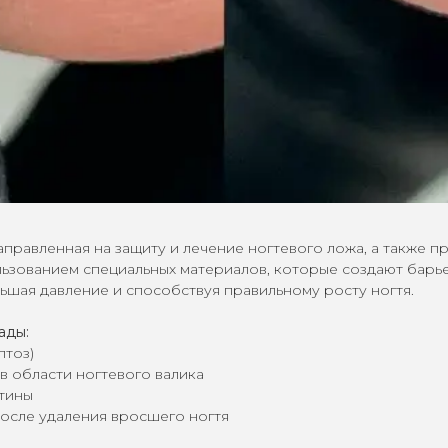
аправленная на защиту и лечение ногтевого ложа, а также 
ользованием специальных материалов, которые создают барь
ьшая давление и способствуя правильному росту ногтя.
ады:
птоз)
в области ногтевого валика
тины
осле удаления вросшего ногтя